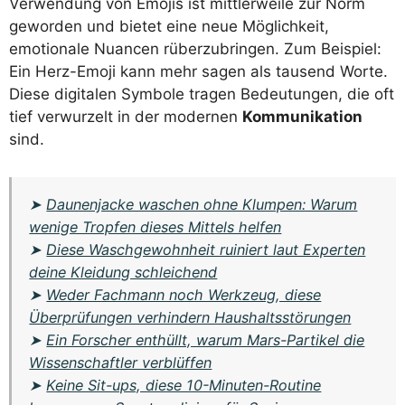
Verwendung von Emojis ist mittlerweile zur Norm
geworden und bietet eine neue Möglichkeit,
emotionale Nuancen rüberzubringen. Zum Beispiel:
Ein Herz-Emoji kann mehr sagen als tausend Worte.
Diese digitalen Symbole tragen Bedeutungen, die oft
tief verwurzelt in der modernen
Kommunikation
sind.
➤
Daunenjacke waschen ohne Klumpen: Warum
wenige Tropfen dieses Mittels helfen
➤
Diese Waschgewohnheit ruiniert laut Experten
deine Kleidung schleichend
➤
Weder Fachmann noch Werkzeug, diese
Überprüfungen verhindern Haushaltsstörungen
➤
Ein Forscher enthüllt, warum Mars-Partikel die
Wissenschaftler verblüffen
➤
Keine Sit-ups, diese 10-Minuten-Routine