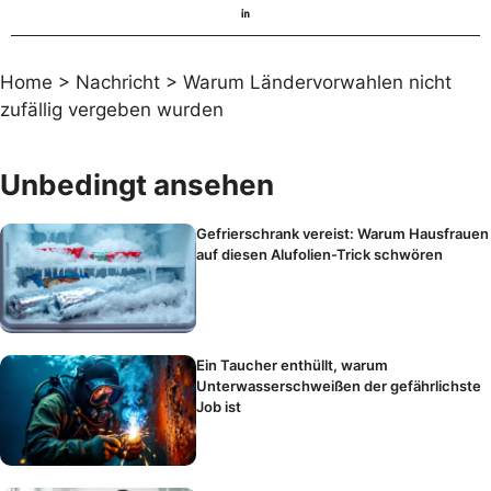
Home
>
Nachricht
>
Warum Ländervorwahlen nicht
zufällig vergeben wurden
Unbedingt ansehen
Gefrierschrank vereist: Warum Hausfrauen
auf diesen Alufolien-Trick schwören
Ein Taucher enthüllt, warum
Unterwasserschweißen der gefährlichste
Job ist