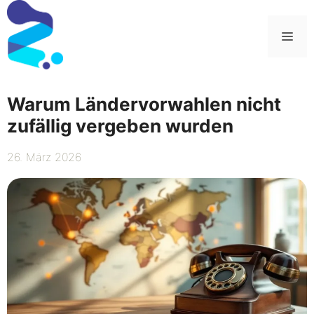
Zum
Inhalt
Me
springen
Warum Ländervorwahlen nicht
zufällig vergeben wurden
26. März 2026